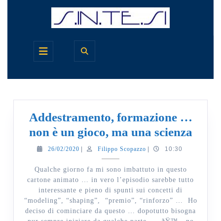
Skip
to
content
Open
Button
Addestramento, formazione …
Adde
non è un gioco, ma una scienza
form
26/02/2020
Filippo
26/02/2020
|
Filippo Scopazzo
|
10:30
Scopazzo
…
Qualche giorno fa mi sono imbattuto in questo
non
cartone animato … in vero l’episodio sarebbe tutto
è
interessante e pieno di spunti sui concetti di
“modeling”, “shaping”, “premio”, “rinforzo” … Ho
un
deciso di cominciare da questo … dopotutto bisogna
gioco