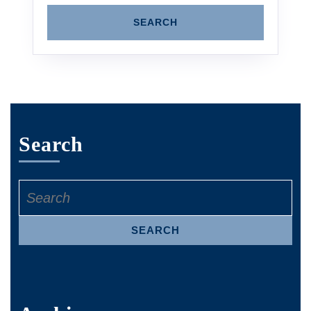
Search
Search
for: