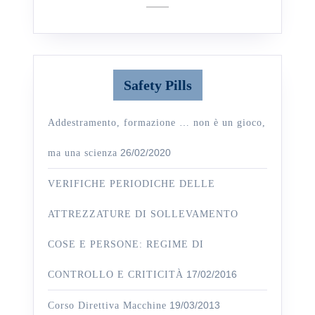
Scopazzo
DELLE
ATTREZZA
DI
SOLLEVAM
Safety Pills
COSE
E
Addestramento, formazione … non è un gioco,
PERSONE:
26/02/2020
ma una scienza
REGIME
DI
VERIFICHE PERIODICHE DELLE
CONTROLL
ATTREZZATURE DI SOLLEVAMENTO
E
CRITICITÀ
COSE E PERSONE: REGIME DI
17/02/2016
CONTROLLO E CRITICITÀ
19/03/2013
Corso Direttiva Macchine