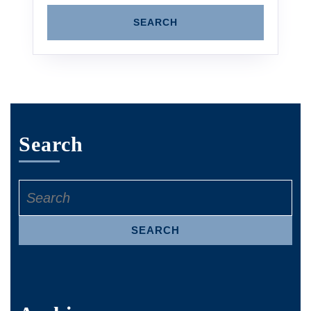
Search
Search
for: