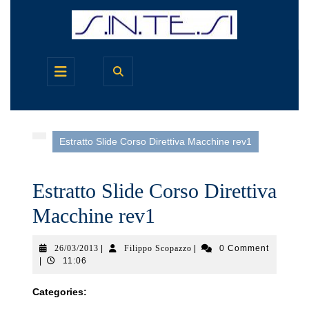
Skip
to
content
Open
Button
Estratto Slide Corso Direttiva Macchine rev1
Estratto Slide Corso Direttiva
Macchine rev1
26/03/2013
Filippo
26/03/2013
|
Filippo Scopazzo
|
0 Comment
Scopazzo
|
11:06
Categories: