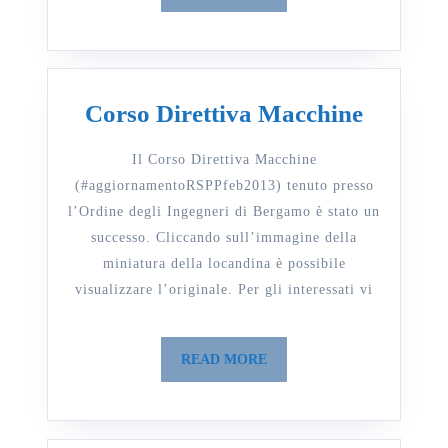
ATTREZZA
MORE
DI
SOLLEVAM
COSE
Corso
Corso Direttiva Macchine
E
Direttiv
PERSONE:
Il Corso Direttiva Macchine
Macchi
REGIME
(#aggiornamentoRSPPfeb2013) tenuto presso
DI
l’Ordine degli Ingegneri di Bergamo è stato un
successo. Cliccando sull’immagine della
CONTROLL
miniatura della locandina è possibile
E
visualizzare l’originale. Per gli interessati vi
CRITICITÀ
READ
READ MORE
MORE