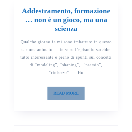
Addestramento, formazione
… non è un gioco, ma una
Addestramento,
scienza
formazione
Qualche giorno fa mi sono imbattuto in questo
…
cartone animato … in vero l’episodio sarebbe
non
tutto interessante e pieno di spunti sui concetti
è
di “modeling”, “shaping”, “premio”,
un
“rinforzo” … Ho
gioco,
ma
READ
READ MORE
una
MORE
scienza