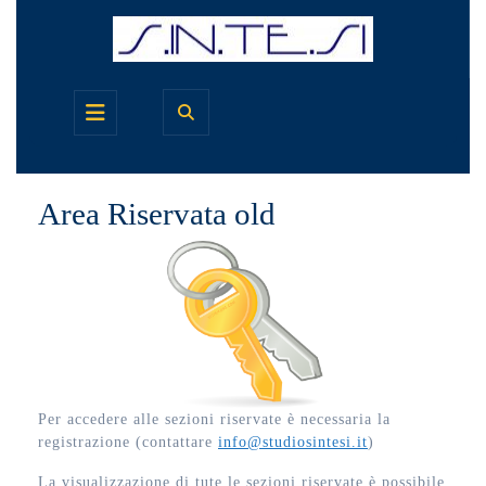
Skip
to
content
Open
Button
Area Riservata old
Per accedere alle sezioni riservate è necessaria la
registrazione (contattare
info@studiosintesi.it
)
La visualizzazione di tute le sezioni riservate è possibile